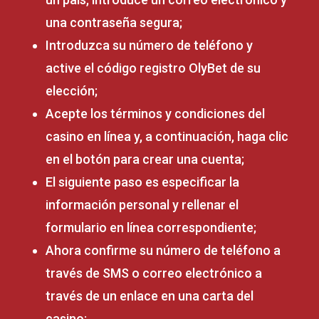
una contraseña segura;
Introduzca su número de teléfono y
active el código registro OlyBet de su
elección;
Acepte los términos y condiciones del
casino en línea y, a continuación, haga clic
en el botón para crear una cuenta;
El siguiente paso es especificar la
información personal y rellenar el
formulario en línea correspondiente;
Ahora confirme su número de teléfono a
través de SMS o correo electrónico a
través de un enlace en una carta del
casino;