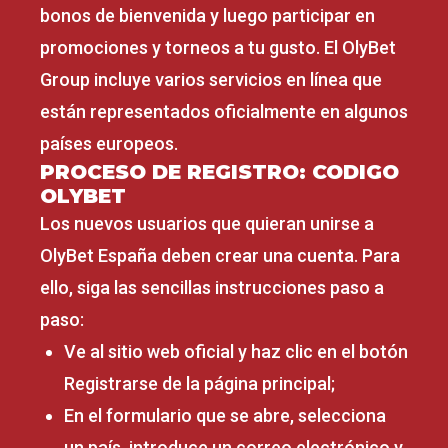
bonos de bienvenida y luego participar en
promociones y torneos a tu gusto. El OlyBet
Group incluye varios servicios en línea que
están representados oficialmente en algunos
países europeos.
PROCESO DE REGISTRO: CODIGO
OLYBET
Los nuevos usuarios que quieran unirse a
OlyBet España deben crear una cuenta. Para
ello, siga las sencillas instrucciones paso a
paso:
Ve al sitio web oficial y haz clic en el botón
Registrarse de la página principal;
En el formulario que se abre, selecciona
un país, introduce un correo electrónico y