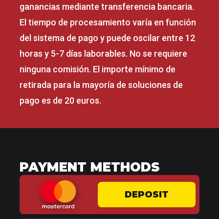
ganancias mediante transferencia bancaria.
El tiempo de procesamiento varía en función
del sistema de pago y puede oscilar entre 12
horas y 5-7 días laborables. No se requiere
ninguna comisión. El importe mínimo de
retirada para la mayoría de soluciones de
pago es de 20 euros.
PAYMENT METHODS
DEPOSIT