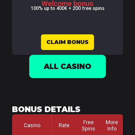
Welcome bonus
100% up to 400€ + 200 free spins
CLAIM BONUS
ALL CASINO
BONUS DETAILS
Free
More
Casino
Rate
Spins
Info