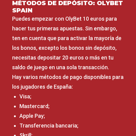
MÉTODOS DE DEPÓSITO: OLYBET
SPAIN
Puedes empezar con OlyBet 10 euros para
hacer tus primeras apuestas. Sin embargo,
ten en cuenta que para activar la mayoría de
los bonos, excepto los bonos sin depósito,
necesitas depositar 20 euros o más en tu
saldo de juego en una sola transacción.
Hay varios métodos de pago disponibles para
los jugadores de España:
Visa;
Mastercard;
Apple Pay;
Transferencia bancaria;
Skrill;