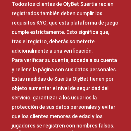
Todos los clientes de OlyBet Suertia recién
registrados también deben cumplir los
requisitos KYC, que esta plataforma de juego
cumple estrictamente. Esto significa que,
tras el registro, deberás someterte
adicionalmente a una verificación.
Para verificar su cuenta, acceda a su cuenta
y rellene la página con sus datos personales.
Estas medidas de Suertia OlyBet tienen por
objeto aumentar el nivel de seguridad del
servicio, garantizar a los usuarios la
protección de sus datos personales y evitar
que los clientes menores de edad y los
jugadores se registren con nombres falsos.